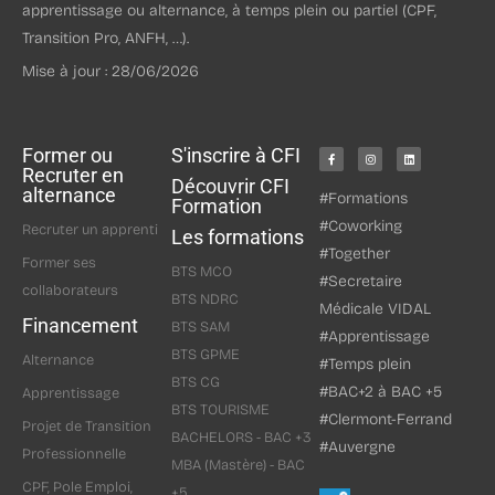
apprentissage ou alternance, à temps plein ou partiel (CPF,
Transition Pro, ANFH, …).
Mise à jour : 28/06/2026
Former ou
S'inscrire à CFI
Recruter en
Découvrir CFI
alternance
#Formations
Formation
#Coworking
Recruter un apprenti
Les formations
#Together
Former ses
BTS MCO
#Secretaire
collaborateurs
BTS NDRC
Médicale VIDAL
Financement
BTS SAM
#Apprentissage
BTS GPME
Alternance
#Temps plein
BTS CG
#BAC+2 à BAC +5
Apprentissage
BTS TOURISME
#Clermont-Ferrand
Projet de Transition
BACHELORS - BAC +3
#Auvergne
Professionnelle
MBA (Mastère) - BAC
CPF, Pole Emploi,
+5