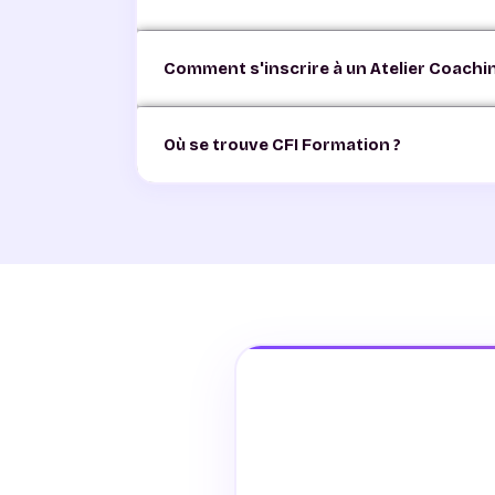
Les Ateliers Coaching Alternance sont ouvert
Comment s'inscrire à un Atelier Coachi
améliorer leur CV ou se préparer à un entretie
Contactez CFI Formation par téléphone au 04 
Où se trouve CFI Formation ?
ont lieu tous les mercredis de 15h à 17h à CF
CFI Formation est situé au 4 rue Pierre Boul
Ouvert du lundi au vendredi de 8h30 à 17h30.