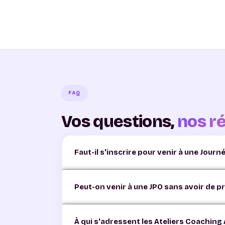
FAQ
Vos questions,
nos r
Faut-il s'inscrire pour venir à une Jour
Non — les Journées Portes Ouvertes de CFI F
Peut-on venir à une JPO sans avoir de pr
seul(e), avec vos parents ou votre famille.
Oui, c'est même l'idéal. Les Journées Portes 
À qui s'adressent les Ateliers Coaching
vos envies et votre niveau d'études actuel.