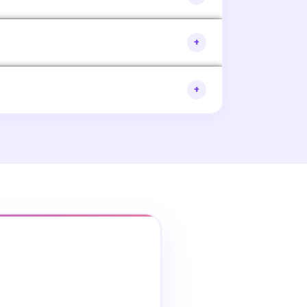
on — qui cherchent une entreprise, veulent
+
inscrire à la prochaine session. Les ateliers
+
parking) et en bus (Ligne E4 — Arrêt Brezet).