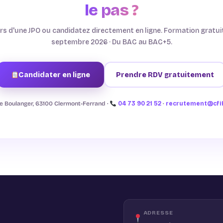
le pas ?
rs d'une JPO ou candidatez directement en ligne. Formation gratuit
septembre 2026 · Du BAC au BAC+5.
Candidater en ligne
Prendre RDV gratuitement
re Boulanger, 63100 Clermont-Ferrand ·
04 73 90 21 52
·
recrutement@cfif
ADRESSE