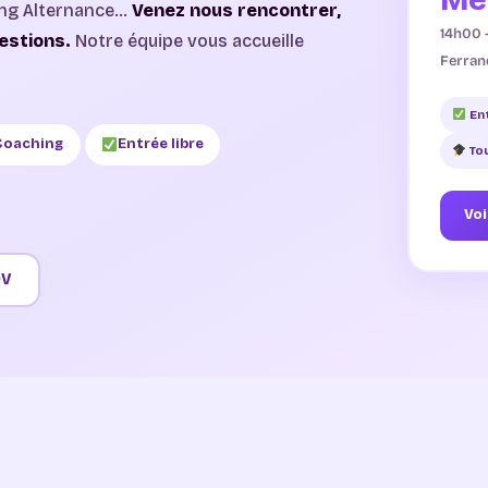
ing Alternance…
Venez nous rencontrer,
14h00 –
estions.
Notre équipe vous accueille
Ferran
Ent
 Coaching
Entrée libre
To
Voi
DV