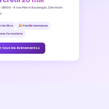
 18h00 · 4 rue Pierre Boulanger, Clermont-
d
rée libre
Famille bienvenue
utes formations
r tous les événements ↓