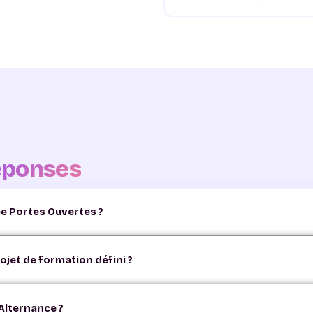
éponses
née Portes Ouvertes ?
ormation sont en accès libre, sans inscription. Venez quand vous v
ojet de formation défini ?
Ouvertes sont faites pour vous aider à construire votre projet. Nos
 Alternance ?