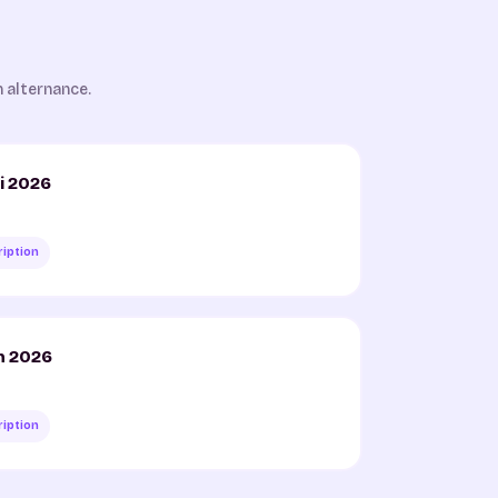
n alternance.
i 2026
ription
n 2026
ription