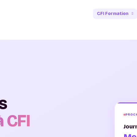
CFI Formation
s
 CFI
PROC
Jour
Me