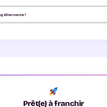
s à tous les candidats à l'alternance — futurs apprentis CFI ou n
ng Alternance ?
n. L'atelier est gratuit et se déroule en petit groupe.
73 90 21 52 ou par email à recrutement@cfiformation.fr pour vous 
I Formation, 4 rue Pierre Boulanger, Clermont-Ferrand.
anger, 63100 Clermont-Ferrand. Accessible en voiture (95 places de 
Prêt(e) à franchir