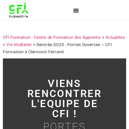
CFI Formation - Centre de Formation des Apprentis
>
Actualités
>
Vie étudiante
>
Rentrée 2023 : Portes Ouvertes – CFI
Formation à Clermont-Ferrand
VIENS
RENCONTRER
L'EQUIPE DE
CFI !
PORTES