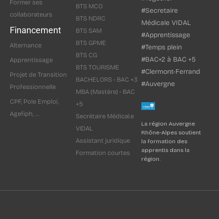
Former ses
BTS MCO
#Secretaire
collaborateurs
BTS NDRC
Médicale VIDAL
Financement
BTS SAM
#Apprentissage
BTS GPME
Alternance
#Temps plein
BTS CG
#BAC+2 à BAC +5
Apprentissage
BTS TOURISME
#Clermont-Ferrand
Projet de Transition
BACHELORS - BAC +3
#Auvergne
Professionnelle
MBA (Mastère) - BAC
CPF, Pole Emploi,
+5
Agefiph, ...
Secrétaire Médical.e
La région Auvergne
VIDAL
Rhône-Alpes soutient
Assistant juridique
la formation des
apprentis dans la
Formation courtes
région.
© Tous droits réservés I Site créé par CFI Formation Clermont-
Ferrand