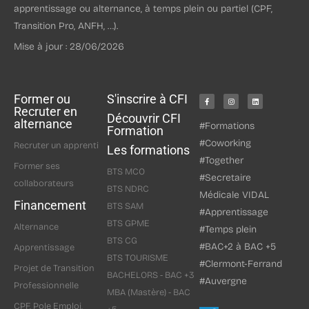
apprentissage ou alternance, à temps plein ou partiel (CPF,
Transition Pro, ANFH, …).
Mise à jour : 28/06/2026
Former ou
S'inscrire à CFI
Recruter en
Découvrir CFI
alternance
#Formations
Formation
#Coworking
Recruter un apprenti
Les formations
#Together
Former ses
BTS MCO
#Secretaire
collaborateurs
BTS NDRC
Médicale VIDAL
Financement
BTS SAM
#Apprentissage
BTS GPME
Alternance
#Temps plein
BTS CG
#BAC+2 à BAC +5
Apprentissage
BTS TOURISME
#Clermont-Ferrand
Projet de Transition
BACHELORS - BAC +3
#Auvergne
Professionnelle
MBA (Mastère) - BAC
CPF, Pole Emploi,