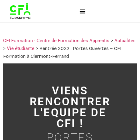
CFI Formation - Centre de Formation des Apprentis
>
Actualités
>
Vie étudiante
>
Rentrée 2022 : Portes Ouvertes – CFI
Formation à Clermont-Ferrand
VIENS
RENCONTRER
L'EQUIPE DE
CFI !
PORTES