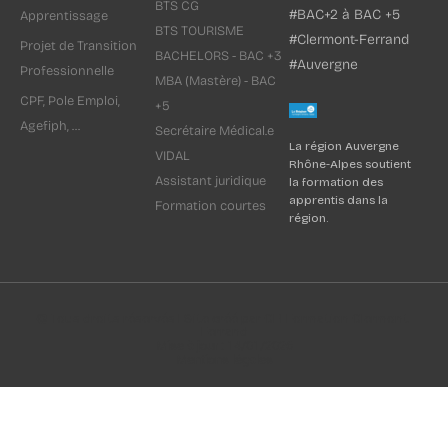
BTS CG
#BAC+2 à BAC +5
Apprentissage
BTS TOURISME
#Clermont-Ferrand
Projet de Transition
BACHELORS - BAC +3
#Auvergne
Professionnelle
MBA (Mastère) - BAC
CPF, Pole Emploi,
+5
Agefiph, ...
Secrétaire Médical.e
La région Auvergne
VIDAL
Rhône-Alpes soutient
Assistant juridique
la formation des
apprentis dans la
Formation courtes
région.
© Tous droits réservés I Site créé par CFI Formation Clermont-
Ferrand
Mise à jour : 14/01/2026
Mentions légales