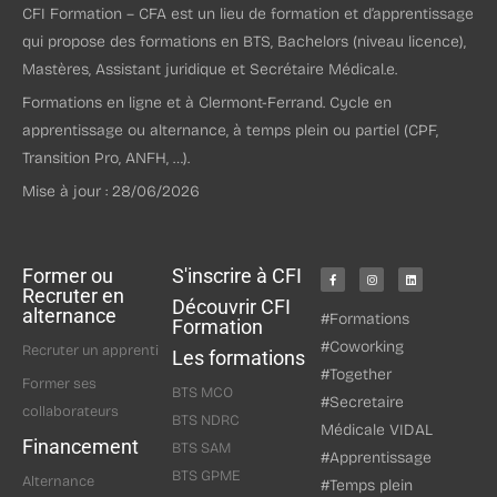
CFI Formation – CFA est un lieu de formation et d’apprentissage
qui propose des formations en BTS, Bachelors (niveau licence),
Mastères, Assistant juridique et Secrétaire Médical.e.
Formations en ligne et à Clermont-Ferrand. Cycle en
apprentissage ou alternance, à temps plein ou partiel (CPF,
Transition Pro, ANFH, …).
Mise à jour : 28/06/2026
Former ou
S'inscrire à CFI
Recruter en
Découvrir CFI
alternance
#Formations
Formation
#Coworking
Recruter un apprenti
Les formations
#Together
Former ses
BTS MCO
#Secretaire
collaborateurs
BTS NDRC
Médicale VIDAL
Financement
BTS SAM
#Apprentissage
BTS GPME
Alternance
#Temps plein