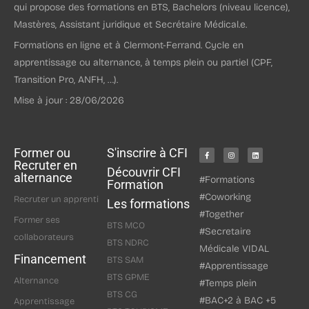
qui propose des formations en BTS, Bachelors (niveau licence),
Mastères, Assistant juridique et Secrétaire Médical.e.
Formations en ligne et à Clermont-Ferrand. Cycle en
apprentissage ou alternance, à temps plein ou partiel (CPF,
Transition Pro, ANFH, …).
Mise à jour : 28/06/2026
Former ou
S'inscrire à CFI
Recruter en
Découvrir CFI
alternance
#Formations
Formation
#Coworking
Recruter un apprenti
Les formations
#Together
Former ses
BTS MCO
#Secretaire
collaborateurs
BTS NDRC
Médicale VIDAL
Financement
BTS SAM
#Apprentissage
BTS GPME
Alternance
#Temps plein
BTS CG
#BAC+2 à BAC +5
Apprentissage