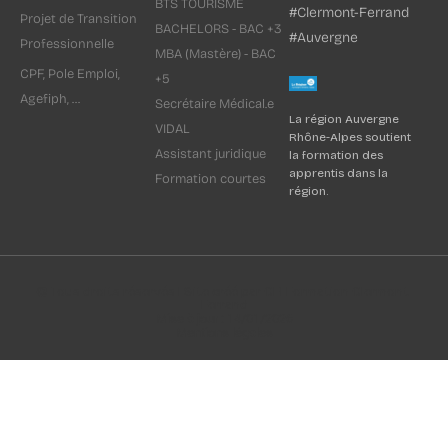
BTS TOURISME
#Clermont-Ferrand
Projet de Transition
BACHELORS - BAC +3
#Auvergne
Professionnelle
MBA (Mastère) - BAC
CPF, Pole Emploi,
+5
Agefiph, ...
Secrétaire Médical.e
La région Auvergne
VIDAL
Rhône-Alpes soutient
Assistant juridique
la formation des
apprentis dans la
Formation courtes
région.
© Tous droits réservés I Site créé par CFI Formation Clermont-
Ferrand
Mise à jour : 14/01/2026
Mentions légales