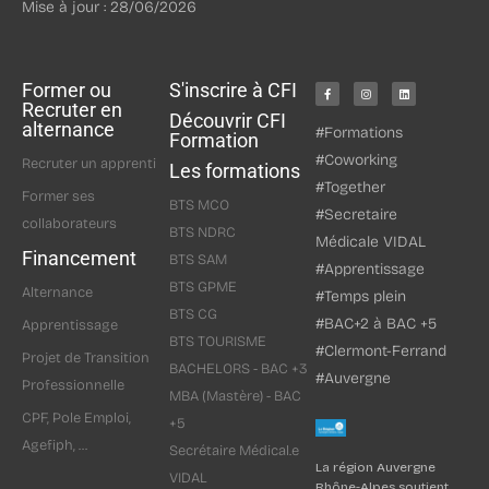
Mise à jour : 28/06/2026
Former ou
S'inscrire à CFI
Recruter en
Découvrir CFI
alternance
#Formations
Formation
#Coworking
Recruter un apprenti
Les formations
#Together
Former ses
BTS MCO
#Secretaire
collaborateurs
BTS NDRC
Médicale VIDAL
Financement
BTS SAM
#Apprentissage
BTS GPME
Alternance
#Temps plein
BTS CG
#BAC+2 à BAC +5
Apprentissage
BTS TOURISME
#Clermont-Ferrand
Projet de Transition
BACHELORS - BAC +3
#Auvergne
Professionnelle
MBA (Mastère) - BAC
CPF, Pole Emploi,
+5
Agefiph, ...
Secrétaire Médical.e
La région Auvergne
VIDAL
Rhône-Alpes soutient