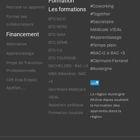
Formation
#Coworking
Recruter un apprenti
Les formations
#Together
Former ses
BTS MCO
#Secretaire
collaborateurs
BTS NDRC
Médicale VIDAL
Financement
BTS SAM
#Apprentissage
BTS GPME
Alternance
#Temps plein
BTS CG
#BAC+2 à BAC +5
Apprentissage
BTS TOURISME
#Clermont-Ferrand
Projet de Transition
BACHELORS - BAC +3
#Auvergne
Professionnelle
MBA (Mastère) - BAC
CPF, Pole Emploi,
+5
Agefiph, ...
Secrétaire Médical.e
La région Auvergne
VIDAL
Rhône-Alpes soutient
Assistant juridique
la formation des
apprentis dans la
Formation courtes
région.