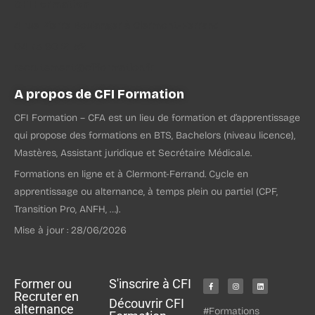
CFI Formation
4 rue Pierre Boulanger à Clermont-Ferrand
04 73 90 21 52
recrutement@cfiformation.fr
A propos de CFI Formation
CFI Formation – CFA est un lieu de formation et d’apprentissage
qui propose des formations en BTS, Bachelors (niveau licence),
Mastères, Assistant juridique et Secrétaire Médical.e.
Formations en ligne et à Clermont-Ferrand. Cycle en
apprentissage ou alternance, à temps plein ou partiel (CPF,
Transition Pro, ANFH, …).
Mise à jour : 28/06/2026
Former ou
S'inscrire à CFI
Recruter en
Découvrir CFI
alternance
#Formations