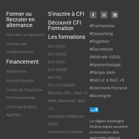
Former ou
S'inscrire à CFI
Recruter en
Découvrir CFI
alternance
#Formations
Formation
#Coworking
Recruter un apprenti
Les formations
#Together
Former ses
BTS MCO
#Secretaire
collaborateurs
BTS NDRC
Médicale VIDAL
Financement
BTS SAM
#Apprentissage
BTS GPME
Alternance
#Temps plein
BTS CG
#BAC+2 à BAC +5
Apprentissage
BTS TOURISME
#Clermont-Ferrand
Projet de Transition
BACHELORS - BAC +3
#Auvergne
Professionnelle
MBA (Mastère) - BAC
CPF, Pole Emploi,
+5
Agefiph, ...
Secrétaire Médical.e
La région Auvergne
VIDAL
Rhône-Alpes soutient
Assistant juridique
la formation des
apprentis dans la