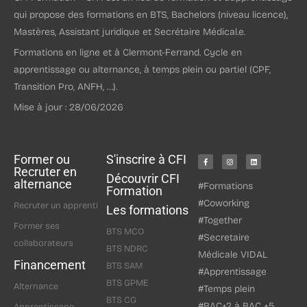
qui propose des formations en BTS, Bachelors (niveau licence),
Mastères, Assistant juridique et Secrétaire Médical.e.
Formations en ligne et à Clermont-Ferrand. Cycle en
apprentissage ou alternance, à temps plein ou partiel (CPF,
Transition Pro, ANFH, …).
Mise à jour : 28/06/2026
Former ou
S'inscrire à CFI
Recruter en
Découvrir CFI
alternance
#Formations
Formation
#Coworking
Recruter un apprenti
Les formations
#Together
Former ses
BTS MCO
#Secretaire
collaborateurs
BTS NDRC
Médicale VIDAL
Financement
BTS SAM
#Apprentissage
BTS GPME
Alternance
#Temps plein
BTS CG
#BAC+2 à BAC +5