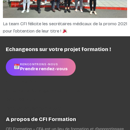
La team CFI félicite les secrétaires médicaux de la promo 2021
pour l’obtention de leur titre !
Echangeons sur votre projet formation !
RENCONTRONS-NOUS
Prendre rendez-vous
CFI Formation
4 rue Pierre Boulanger à Clermont-Ferrand
04 73 90 21 52
recrutement@cfiformation.fr
A propos de CFI Formation
CFI Formation – CFA est un lieu de formation et d’apprentissage