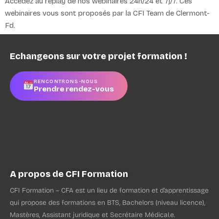
Accédez au replay de nos webinaires 24h/24 et 7j/7. Ces
webinaires vous sont proposés par la CFI Team de Clermont-
Fd.
Echangeons sur votre projet formation !
RENCONTRONS-NOUS
Prendre rendez-vous
CFI Formation
4 rue Pierre Boulanger à Clermont-Ferrand
04 73 90 21 52
recrutement@cfiformation.fr
A propos de CFI Formation
CFI Formation – CFA est un lieu de formation et d’apprentissage
qui propose des formations en BTS, Bachelors (niveau licence),
Mastères, Assistant juridique et Secrétaire Médical.e.