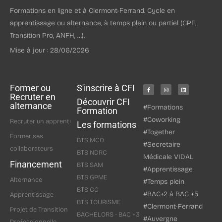
Formations en ligne et à Clermont-Ferrand. Cycle en
apprentissage ou alternance, à temps plein ou partiel (CPF,
Transition Pro, ANFH, …).
Mise à jour : 28/06/2026
Former ou
S'inscrire à CFI
Recruter en
Découvrir CFI
alternance
#Formations
Formation
#Coworking
Recruter un apprenti
Les formations
#Together
Former ses
BTS MCO
#Secretaire
collaborateurs
BTS NDRC
Médicale VIDAL
Financement
BTS SAM
#Apprentissage
BTS GPME
Alternance
#Temps plein
BTS CG
#BAC+2 à BAC +5
Apprentissage
BTS TOURISME
#Clermont-Ferrand
Projet de Transition
BACHELORS - BAC +3
#Auvergne
Professionnelle