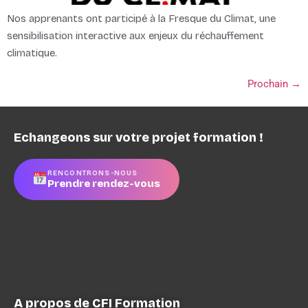
Nos apprenants ont participé à la Fresque du Climat, une
sensibilisation interactive aux enjeux du réchauffement
climatique.
Prochain
→
Echangeons sur votre projet formation !
RENCONTRONS-NOUS
Prendre rendez-vous
CFI Formation
4 rue Pierre Boulanger à Clermont-Ferrand
04 73 90 21 52
recrutement@cfiformation.fr
A propos de CFI Formation