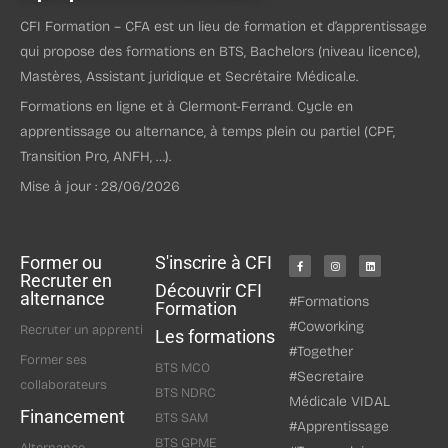
CFI Formation – CFA est un lieu de formation et d’apprentissage
qui propose des formations en BTS, Bachelors (niveau licence),
Mastères, Assistant juridique et Secrétaire Médical.e.
Formations en ligne et à Clermont-Ferrand. Cycle en
apprentissage ou alternance, à temps plein ou partiel (CPF,
Transition Pro, ANFH, …).
Mise à jour : 28/06/2026
Former ou
S'inscrire à CFI
Recruter en
Découvrir CFI
alternance
#Formations
Formation
#Coworking
Recruter un apprenti
Les formations
#Together
Former ses
BTS MCO
#Secretaire
collaborateurs
BTS NDRC
Médicale VIDAL
Financement
BTS SAM
#Apprentissage
BTS GPME
Alternance