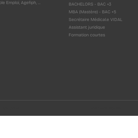
le Emploi, Agefiph, ...
BACHELORS - BAC +3
MBA (Mastère) - BAC +5
Secrétaire Médical.e VIDAL
Assistant juridique
Formation courtes
: 14/01/2026
Mentions légales