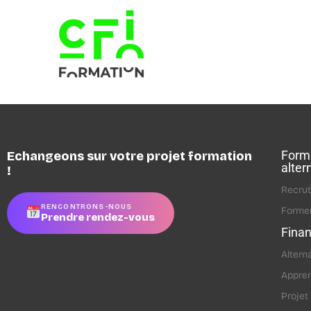
Forme
Echangeons sur votre projet formation
alter
!
Recrut
RENCONTRONS-NOUS
Former
Prendre rendez-vous
Fina
CFI Formation
Altern
4 rue Pierre Boulanger à Clermont-Ferrand
Appren
04 73 90 21 52
Projet