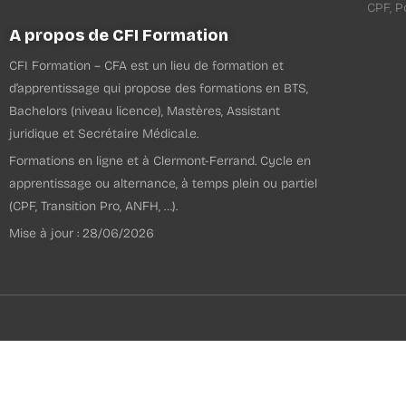
recrutement@cfiformation.fr
CPF, Po
A propos de CFI Formation
CFI Formation – CFA est un lieu de formation et
d’apprentissage qui propose des formations en BTS,
Bachelors (niveau licence), Mastères, Assistant
juridique et Secrétaire Médical.e.
Formations en ligne et à Clermont-Ferrand. Cycle en
apprentissage ou alternance, à temps plein ou partiel
(CPF, Transition Pro, ANFH, …).
Mise à jour : 28/06/2026
© Tous droits réservés I Site créé par CFI Formation
Mise à jour 
Clermont-Ferrand