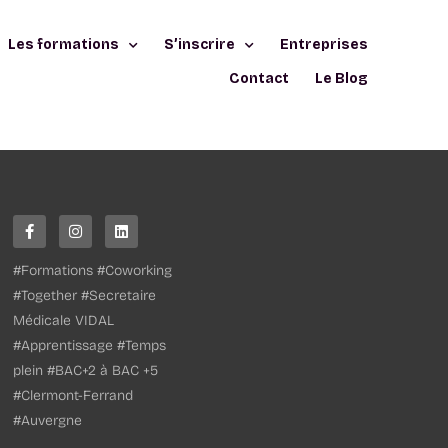
Les formations
S’inscrire
Entreprises
Contact
Le Blog
#Formations #Coworking
#Together #Secretaire
Médicale VIDAL
#Apprentissage #Temps
plein #BAC+2 à BAC +5
#Clermont-Ferrand
#Auvergne