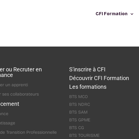
CFI Formation
r ou Recruter en
S'inscrire à CFI
nance
Découvrir CFI Formation
er un apprenti
Les formations
 ses collaborateurs
BTS MCO
ncement
BTS NDRC
BTS SAM
ance
BTS GPME
tissage
BTS CG
 de Transition Professionnelle
BTS TOURISME