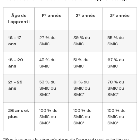
Âge de
1ʳᵉ année
2ᵉ année
3ᵉ année
l’apprenti
16 – 17
27 % du
39 % du
55 % du
ans
SMIC
SMIC
SMIC
18 – 20
43 % du
51 % du
67 % du
ans
SMIC
SMIC
SMIC
21 – 25
53 % du
61 % du
78 % du
ans
SMIC ou
SMIC ou
SMIC ou
SMC*
SMC*
SMC*
26 ans et
100 % du
100 % du
100 % du
plus
SMIC ou
SMIC ou
SMIC ou
SMC*
SMC*
SMC*
*Bon à savoir : la rémunération de l’apprenti est calculée en