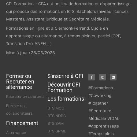
CFI Formation – CFA est un lieu de formation et d’apprentissage
qui propose des formations en BTS, Bachelors (niveau licence),
Mastères, Assistant juridique et Secrétaire Médical.e.
Formations en ligne et à Clermont-Ferrand. Cycle en
apprentissage ou alternance, à temps plein ou partiel (CPF,
Transition Pro, ANFH, …).
Mise à jour : 28/06/2026
Former ou
S'inscrire à CFI
Recruter en
Découvrir CFI
alternance
#Formations
Formation
#Coworking
Recruter un apprenti
Les formations
#Together
Former ses
BTS MCO
#Secretaire
collaborateurs
BTS NDRC
Médicale VIDAL
Financement
BTS SAM
#Apprentissage
BTS GPME
Alternance
#Temps plein