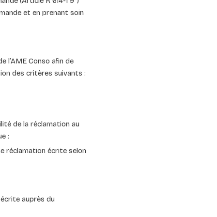
de (Article R 614-1 9°)
mande et en prenant soin
e l’AME Conso afin de
ion des critères suivants :
lité de la réclamation au
e :
ne réclamation écrite selon
écrite auprès du