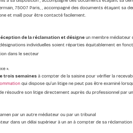
is à sa disposition , accompagné des documents étayant sa deman
Germain, 75007 Paris, , accompagné des documents étayant sa de
ne et mail) pour être contacté facilement.
éception de la réclamation et désigne
un membre médiateur d
désignations individuelles soient réparties équitablement en fonct
ion dans le secteur
xe ».
de trois semaines
à compter de la saisine pour vérifier la recevabi
nsommation
qui dispose qu’un litige ne peut pas être examiné lorsqu
 de résoudre son litige directement auprès du professionnel par u
xamen par un autre médiateur ou par un tribunal
ur dans un délai supérieur à un an à compter de sa réclamation 