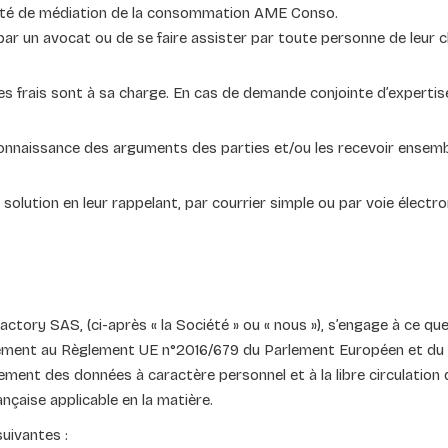
ntité de médiation de la consommation AME Conso.
r par un avocat ou de se faire assister par toute personne de leur c
les frais sont à sa charge. En cas de demande conjointe d’expertis
onnaissance des arguments des parties et/ou les recevoir ensem
e solution en leur rappelant, par courrier simple ou par voie électr
ctory SAS, (ci-après « la Société » ou « nous »), s’engage à ce que
ément au Règlement UE n°2016/679 du Parlement Européen et du C
tement des données à caractère personnel et à la libre circulation
nçaise applicable en la matière.
uivantes :