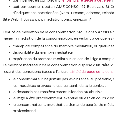
par Internet en complétant
le formulaire dédié à cet effet
m
soit par courrier postal : AME CONSO, 197 Boulevard St 
d’indiquer ses coordonées (Nom, Prénom, adresse, télépho
Site Web : https://www.mediationconso-ame.com/
L’entité de médiation de la consommation AME Conso
accuse r
mener la médiation de la consommation, en veillant à ce que les 
champ de compétence du membre médiateur, et qualificat
disponibilité du membre médiateur
expérience du membre médiateur en cas de litige « comple
Le membre médiateur de la consommation dispose d’un
délai 
regard des conditions fixées à l’article
L612-2 du code de la co
le consommateur ne justifie pas avoir tenté, au préalable,
les modalités prévues, le cas échéant, dans le contrat
la demande est manifestement infondée ou abusive
le litige a été précédemment examiné ou est en cours d’e
le consommateur a introduit sa demande auprès du médiate
professionnel