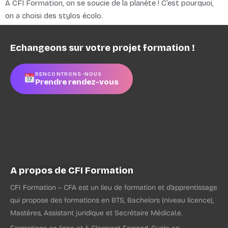
A CFI Formation, on se soucie de la planète ! C’est pourquoi,
on a choisi des stylos écolo.
Echangeons sur votre projet formation !
RENCONTRONS-NOUS
Prendre rendez-vous
CFI Formation
4 rue Pierre Boulanger à Clermont-Ferrand
04 73 90 21 52
recrutement@cfiformation.fr
A propos de CFI Formation
CFI Formation – CFA est un lieu de formation et d’apprentissage
qui propose des formations en BTS, Bachelors (niveau licence),
Mastères, Assistant juridique et Secrétaire Médical.e.