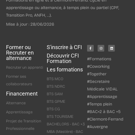
Formations en ligne et à Clermont-Ferrand. Cycle en
apprentissage ou alternance, à temps plein ou partiel (CPF,
Transition Pro, ANFH, …).
Mise à jour : 28/06/2026
Former ou
S'inscrire à CFI
Recruter en
Découvrir CFI
alternance
#Formations
Formation
#Coworking
Recruter un apprenti
Les formations
#Together
Former ses
BTS MCO
#Secretaire
collaborateurs
BTS NDRC
Médicale VIDAL
Financement
BTS SAM
#Apprentissage
BTS GPME
Alternance
#Temps plein
BTS CG
#BAC+2 à BAC +5
Apprentissage
BTS TOURISME
#Clermont-Ferrand
Projet de Transition
BACHELORS - BAC +3
#Auvergne
Professionnelle
MBA (Mastère) - BAC