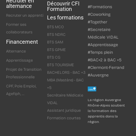
Recruter en
collaborations
Découvrir CFI
alternance
#Formations
Formation
Mise en place d’objectifs chaque mois
#Coworking
Recruter un apprenti
Les formations
Ce que nous recherchons
#Together
Former ses
BTS MCO
#Secretaire
collaborateurs
Bonne maîtrise du français à l’oral comme à l’écrit
BTS NDRC
Médicale VIDAL
Financement
Aisance avec les outils digitaux
BTS SAM
#Apprentissage
Créativité
BTS GPME
Alternance
#Temps plein
Autonomie
BTS CG
#BAC+2 à BAC +5
Apprentissage
Force de proposition
BTS TOURISME
#Clermont-Ferrand
Projet de Transition
Capacité d’assimilation et compréhension rapide
BACHELORS - BAC +3
#Auvergne
Professionnelle
Une première expérience dans le domaine est un plus
MBA (Mastère) - BAC
CPF, Pole Emploi,
La maîtrise de l’anglais à l’écrit et à l’oral est un plus
+5
Agefiph, ...
Niveau BAC +2 requis
Secrétaire Médical.e
La région Auvergne
VIDAL
Les informations pratiques
Rhône-Alpes soutient
Assistant juridique
la formation des
apprentis dans la
Formation courtes
Contrat :
Apprentissage – 12 mois
région.
Rythme :
2 jours de formation par semaine, le reste du