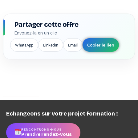
Partager cette offre
Envoyez-la en un clic
Copier le lien
WhatsApp
LinkedIn
Email
Apprentissage
Thiers
Publié il y a 4 mois
Les candidatures sont actuellement fermées.
Echangeons sur votre projet formation !
RENCONTRONS-NOUS
Fabricant de mobilier
Site
Prendre rendez-vous