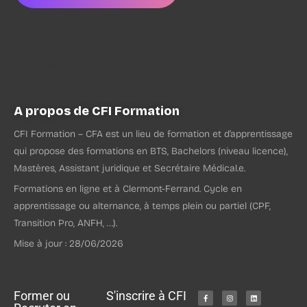
CFI Formation
4 rue Pierre Boulanger à Clermont-Ferrand
04 73 90 21 52
Les missions de l’offre
recrutement@cfiformation.fr
Création de contenu sur les réseaux sociaux : stories,
A propos de CFI Formation
réels, posts sur Instagram, Facebook, LinkedIn, TikTok,
CFI Formation – CFA est un lieu de formation et d’apprentissage
YouTube et Pinterest
qui propose des formations en BTS, Bachelors (niveau licence),
Création de contenu via des shootings photos avec
Mastères, Assistant juridique et Secrétaire Médical.e.
utilisation de Canva
Formations en ligne et à Clermont-Ferrand. Cycle en
Communication par newsletters auprès des clients
apprentissage ou alternance, à temps plein ou partiel (CPF,
particuliers et professionnels
Transition Pro, ANFH, …).
Gestion des sites internet : mise à jour des contenus,
création de produits et référencement SEO sur
Mise à jour : 28/06/2026
Prestashop, Oxatis et WordPress
Participation à des salons professionnels
Gestion et mise en place de partenariats et de
Former ou
S'inscrire à CFI