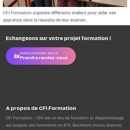
CFI Formation organise différents ateliers pour aider ses
apprentis dans la réussite de leur examen.
Echangeons sur votre projet formation !
RENCONTRONS-NOUS
Prendre rendez-vous
CFI Formation
4 rue Pierre Boulanger à Clermont-Ferrand
04 73 90 21 52
recrutement@cfiformation.fr
A propos de CFI Formation
CFI Formation – CFA est un lieu de formation et d’apprentissage
qui propose des formations en BTS, Bachelors (niveau licence),