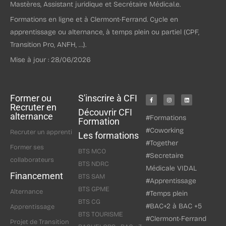
Mastères, Assistant juridique et Secrétaire Médical.e.
Formations en ligne et à Clermont-Ferrand. Cycle en
apprentissage ou alternance, à temps plein ou partiel (CPF,
Transition Pro, ANFH, …).
Mise à jour : 28/06/2026
Former ou
S'inscrire à CFI
Recruter en
Découvrir CFI
alternance
#Formations
Formation
#Coworking
Recruter un apprenti
Les formations
#Together
Former ses
BTS MCO
#Secretaire
collaborateurs
BTS NDRC
Médicale VIDAL
Financement
BTS SAM
#Apprentissage
BTS GPME
Alternance
#Temps plein
BTS CG
#BAC+2 à BAC +5
Apprentissage
BTS TOURISME
#Clermont-Ferrand
Projet de Transition